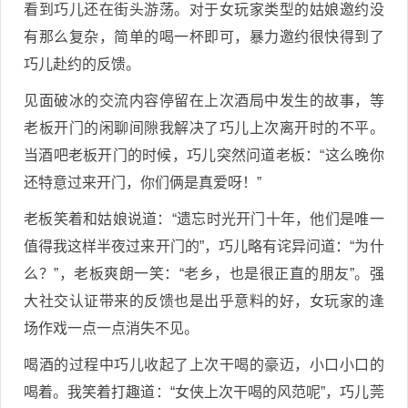
看到巧儿还在街头游荡。对于女玩家类型的姑娘邀约没
有那么复杂，简单的喝一杯即可，暴力邀约很快得到了
巧儿赴约的反馈。
见面破冰的交流内容停留在上次酒局中发生的故事，等
老板开门的闲聊间隙我解决了巧儿上次离开时的不平。
当酒吧老板开门的时候，巧儿突然问道老板：“这么晚你
还特意过来开门，你们俩是真爱呀！”
老板笑着和姑娘说道：“遗忘时光开门十年，他们是唯一
值得我这样半夜过来开门的”，巧儿略有诧异问道：“为什
么？”，老板爽朗一笑：“老乡，也是很正直的朋友”。强
大社交认证带来的反馈也是出乎意料的好，女玩家的逢
场作戏一点一点消失不见。
喝酒的过程中巧儿收起了上次干喝的豪迈，小口小口的
喝着。我笑着打趣道：“女侠上次干喝的风范呢”，巧儿莞