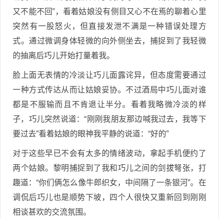
又不能不回”，看着姑娘没有侧目又心不在焉的聊着心里
突然有一股怒火，但直接发泄不满是一种错误处理方
式。通过微调身体轻微的向外侧坐去，捕捉到了我轻微
的抽离后巧儿开始打量着我。
脸上面无表情的冷淡让巧儿面露诧异，但态度需要通过
一种方式传达从而让姑娘妥协。不过酒局中巧儿面对谁
都是不服输而且不肯退让半分。看着我略微冷淡的样
子，巧儿突然说道：“刚刚我朋友那边喊我过去，我等下
要过去”看着姑娘的眼神我平静的说道：“好的”
对于这些早已不会有太多的情绪波动，拿起手机便约了
两个姑娘。黎明捕捉到了我和巧儿之间的剑拔弩张，打
趣道：“你们俩怎么像牛郎织女，中间隔了一条银河”。在
调侃后巧儿也是顺势下坡，四个人很快又重新回到刚刚
相谈甚欢的交流氛围。