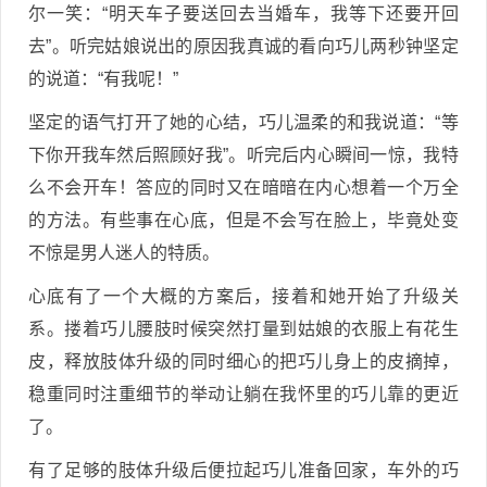
尔一笑：“明天车子要送回去当婚车，我等下还要开回
去”。听完姑娘说出的原因我真诚的看向巧儿两秒钟坚定
的说道：“有我呢！”
坚定的语气打开了她的心结，巧儿温柔的和我说道：“等
下你开我车然后照顾好我”。听完后内心瞬间一惊，我特
么不会开车！答应的同时又在暗暗在内心想着一个万全
的方法。有些事在心底，但是不会写在脸上，毕竟处变
不惊是男人迷人的特质。
心底有了一个大概的方案后，接着和她开始了升级关
系。搂着巧儿腰肢时候突然打量到姑娘的衣服上有花生
皮，释放肢体升级的同时细心的把巧儿身上的皮摘掉，
稳重同时注重细节的举动让躺在我怀里的巧儿靠的更近
了。
有了足够的肢体升级后便拉起巧儿准备回家，车外的巧