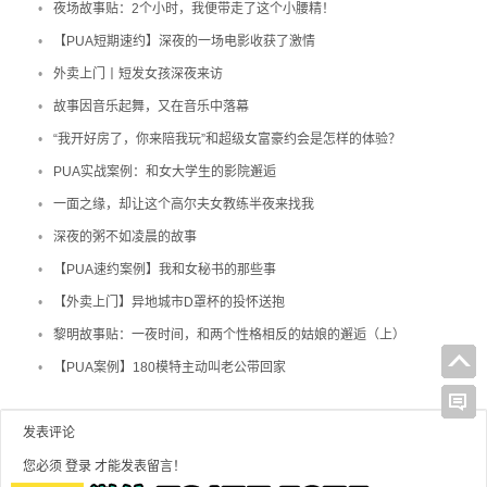
•
夜场故事贴：2个小时，我便带走了这个小腰精！
•
【PUA短期速约】深夜的一场电影收获了激情
•
外卖上门丨短发女孩深夜来访
•
故事因音乐起舞，又在音乐中落幕
•
“我开好房了，你来陪我玩”和超级女富豪约会是怎样的体验？
•
PUA实战案例：和女大学生的影院邂逅
•
一面之缘，却让这个高尔夫女教练半夜来找我
•
深夜的粥不如凌晨的故事
•
【PUA速约案例】我和女秘书的那些事
•
【外卖上门】异地城市D罩杯的投怀送抱
•
黎明故事贴：一夜时间，和两个性格相反的姑娘的邂逅（上）
•
【PUA案例】180模特主动叫老公带回家
发表评论
您必须
登录
才能发表留言！